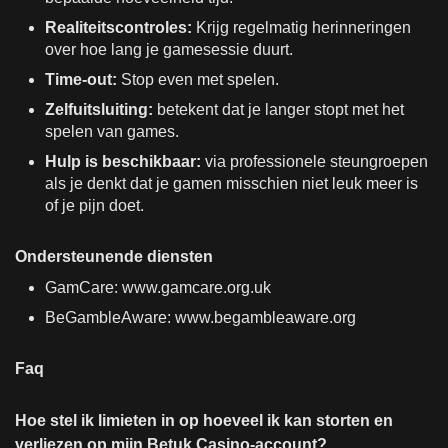
Realiteitscontroles:
Krijg regelmatig herinneringen
over hoe lang je gamesessie duurt.
Time-out:
Stop even met spelen.
Zelfuitsluiting:
betekent dat je langer stopt met het
spelen van games.
Hulp is beschikbaar:
via professionele steungroepen
als je denkt dat je gamen misschien niet leuk meer is
of je pijn doet.
Ondersteunende diensten
GamCare: www.gamcare.org.uk
BeGambleAware: www.begambleaware.org
Faq
Hoe stel ik limieten in op hoeveel ik kan storten en
verliezen op mijn Betuk Casino-account?