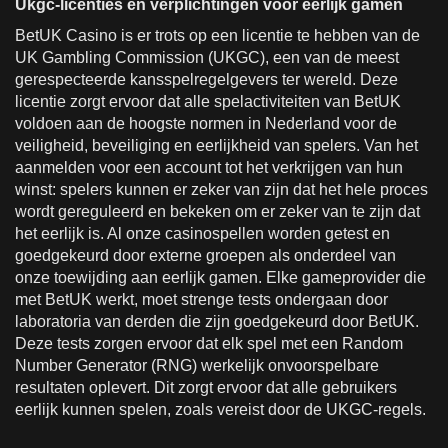
Ukgc-licenties en verplichtingen voor eerlijk gamen
BetUK Casino is er trots op een licentie te hebben van de
UK Gambling Commission (UKGC), een van de meest
gerespecteerde kansspelregelgevers ter wereld. Deze
licentie zorgt ervoor dat alle spelactiviteiten van BetUK
voldoen aan de hoogste normen in Nederland voor de
veiligheid, beveiliging en eerlijkheid van spelers. Van het
aanmelden voor een account tot het verkrijgen van hun
winst: spelers kunnen er zeker van zijn dat het hele proces
wordt gereguleerd en bekeken om er zeker van te zijn dat
het eerlijk is. Al onze casinospellen worden getest en
goedgekeurd door externe groepen als onderdeel van
onze toewijding aan eerlijk gamen. Elke gameprovider die
met BetUK werkt, moet strenge tests ondergaan door
laboratoria van derden die zijn goedgekeurd door BetUK.
Deze tests zorgen ervoor dat elk spel met een Random
Number Generator (RNG) werkelijk onvoorspelbare
resultaten oplevert. Dit zorgt ervoor dat alle gebruikers
eerlijk kunnen spelen, zoals vereist door de UKGC-regels.