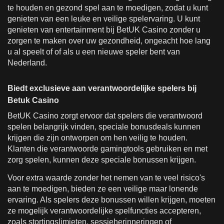
te houden en gezond spel aan te moedigen, zodat u kunt
genieten van een leuke en veilige spelervaring. U kunt
genieten van entertainment bij BetUK Casino zonder u
zorgen te maken over uw gezondheid, ongeacht hoe lang
u al speelt of of als u een nieuwe speler bent van
Nederland.
Biedt exclusieve aan verantwoordelijke spelers bij
Betuk Casino
BetUK Casino zorgt ervoor dat spelers die verantwoord
spelen belangrijk vinden, speciale bonusdeals kunnen
krijgen die zijn ontworpen om hen veilig te houden.
Klanten die verantwoorde gamingtools gebruiken en met
zorg spelen, kunnen deze speciale bonussen krijgen.
Voor extra waarde zonder het nemen van te veel risico's
aan te moedigen, bieden ze een veilige maar lonende
ervaring. Als spelers deze bonussen willen krijgen, moeten
ze mogelijk verantwoordelijke spelfuncties accepteren,
zoals stortingslimieten, sessieherinneringen of