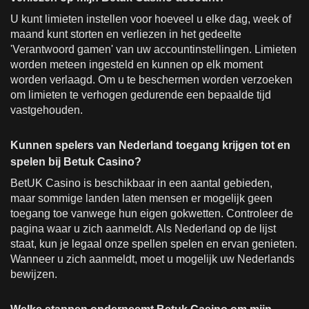
U kunt limieten instellen voor hoeveel u elke dag, week of
maand kunt storten en verliezen in het gedeelte
'Verantwoord gamen' van uw accountinstellingen. Limieten
worden meteen ingesteld en kunnen op elk moment
worden verlaagd. Om u te beschermen worden verzoeken
om limieten te verhogen gedurende een bepaalde tijd
vastgehouden.
Kunnen spelers van Nederland toegang krijgen tot en
spelen bij Betuk Casino?
BetUK Casino is beschikbaar in een aantal gebieden,
maar sommige landen laten mensen er mogelijk geen
toegang toe vanwege hun eigen gokwetten. Controleer de
pagina waar u zich aanmeldt. Als Nederland op de lijst
staat, kun je legaal onze spellen spelen en ervan genieten.
Wanneer u zich aanmeldt, moet u mogelijk uw Nederlands
bewijzen.