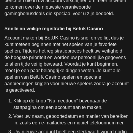
berichten die in uw account verschijnen om meer te weten
te komen over de nieuwste verantwoorde
gamingbonusdeals die speciaal voor u zijn bedoeld.
Snelle en veilige registratie bij Betuk Casino
Account maken bij BetUK Casino is snel en veilig, dus je
kunt meteen beginnen met het spelen van je favoriete
spellen. Tijdens het registratieproces heeft uw veiligheid
de hoogste prioriteit en worden uw persoonlijke gegevens
te allen tijde veilig bewaard. Voordat je kunt beginnen,
moet je een paar belangrijke dingen weten. Je kunt alle
spellen van BetUK Casino spelen en speciale
aanbiedingen krijgen voor nieuwe spelers zodra je account
is geactiveerd.
Klik op de knop "Nu meedoen" bovenaan de
startpagina om een account aan te maken.
Voer uw naam, geboortedatum en manier van bereiken
in, zoals een e-mailadres en mobiel telefoonnummer.
Uw nieuwe account heeft een sterk wachtwoord nodig.