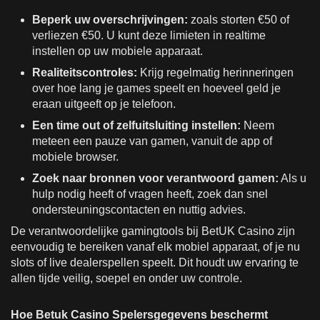
Beperk uw overschrijvingen:
zoals storten €50 of
verliezen €50. U kunt deze limieten in realtime
instellen op uw mobiele apparaat.
Realiteitscontroles:
Krijg regelmatig herinneringen
over hoe lang je games speelt en hoeveel geld je
eraan uitgeeft op je telefoon.
Een time out of zelfuitsluiting instellen:
Neem
meteen een pauze van gamen, vanuit de app of
mobiele browser.
Zoek naar bronnen voor verantwoord gamen:
Als u
hulp nodig heeft of vragen heeft, zoek dan snel
ondersteuningscontacten en nuttig advies.
De verantwoordelijke gamingtools bij BetUK Casino zijn
eenvoudig te bereiken vanaf elk mobiel apparaat, of je nu
slots of live dealerspellen speelt. Dit houdt uw ervaring te
allen tijde veilig, soepel en onder uw controle.
Hoe Betuk Casino Spelersgegevens beschermt