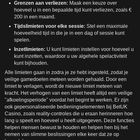
Grenzen aan verliezen:
Maak een keuze over
hoeveel u in een bepaalde tijd kunt verliezen, zoals €
200 in een maand.
Tijdslimieten voor elke sessie:
Stel een maximale
hoeveelheid tijd in die je in een dag of sessie kunt
spelen.
Inzetlimieten:
U kunt limieten instellen voor hoeveel u
kunt inzetten, waardoor u uw algehele spelactiviteit
kunt bijhouden.
Alle limieten gaan in zodra je ze hebt ingesteld, zodat je
veilige gamedoelen meteen worden gehaald. Door een
limiet te verlagen, wordt de nieuwe limiet meteen van
kracht. Het verhogen van een limiet heeft altijd een veilige
"afkoelingsperiode" voordat het begint te werken. Er zijn
ook gepersonaliseerde bedieningselementen bij BetUK
Casino, zoals reality-controles die u eraan herinneren hoe
lang u speelt en hoeveel u heeft uitgegeven. Deze functies
helpen mensen bewust te houden en helpen hen bij het
nemen van slimme beslissingen elke keer dat ze op