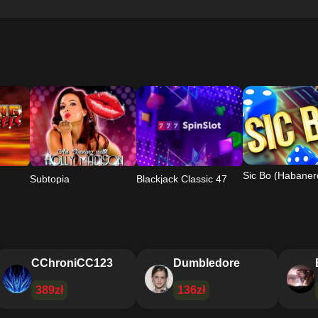
Subtopia
Sic Bo (Habaner
Blackjack Classic 47
Vanderwood
CChroniCC123
345zł
389zł