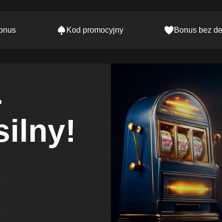
onus
Kod promocyjny
Bonus bez d
-
silny!