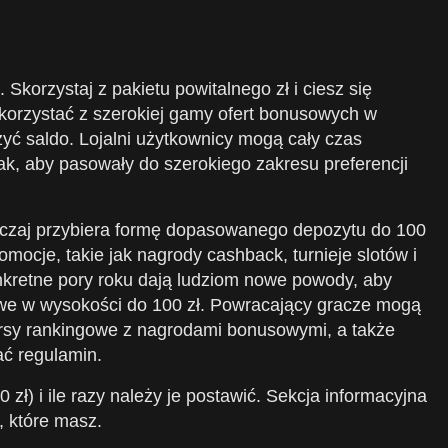
korzystaj z pakietu powitalnego zł i ciesz się
 korzystać z szerokiej gamy ofert bonusowych w
yć saldo. Lojalni użytkownicy mogą cały czas
k, aby pasowały do szerokiego zakresu preferencji
zwyczaj przybiera formę dopasowanego depozytu do 100
ocje, takie jak nagrody cashback, turnieje slotów i
nkretne pory roku dają ludziom nowe powody, aby
we w wysokości do 100 zł. Powracający gracze mogą
kursy rankingowe z nagrodami bonusowymi, a także
ać regulamin.
ł) i ile razy należy je postawić. Sekcja informacyjna
, które masz.