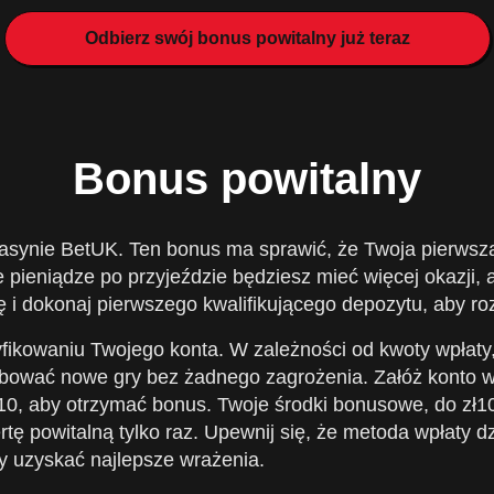
Odbierz swój bonus powitalny już teraz
Bonus powitalny
kasynie BetUK. Ten bonus ma sprawić, że Twoja pierwsza
 pieniądze po przyjeździe będziesz mieć więcej okazji, 
ję i dokonaj pierwszego kwalifikującego depozytu, aby r
fikowaniu Twojego konta. W zależności od kwoty wpłaty
róbować nowe gry bez żadnego zagrożenia. Załóż konto w
ł10, aby otrzymać bonus. Twoje środki bonusowe, do z
ertę powitalną tylko raz. Upewnij się, że metoda wpłaty 
y uzyskać najlepsze wrażenia.