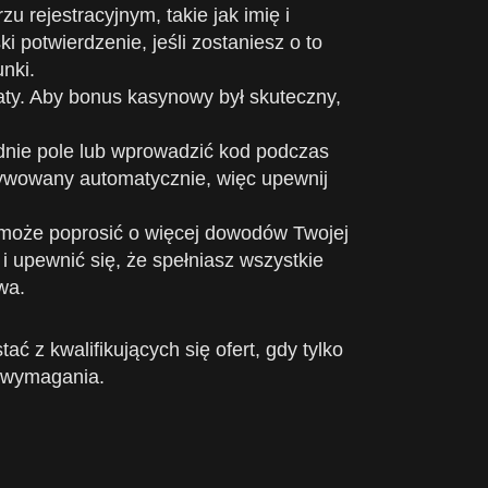
u rejestracyjnym, takie jak imię i
i potwierdzenie, jeśli zostaniesz o to
nki.
łaty. Aby bonus kasynowy był skuteczny,
nie pole lub wprowadzić kod podczas
tywowany automatycznie, więc upewnij
może poprosić o więcej dowodów Twojej
i upewnić się, że spełniasz wszystkie
wa.
ać z kwalifikujących się ofert, gdy tylko
o wymagania.