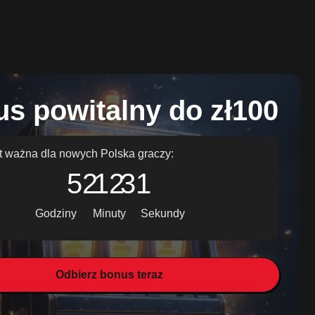
s powitalny do zł100
st ważna dla nowych Polska graczy:
52
12
30
Godziny
Minuty
Sekundy
Odbierz bonus teraz