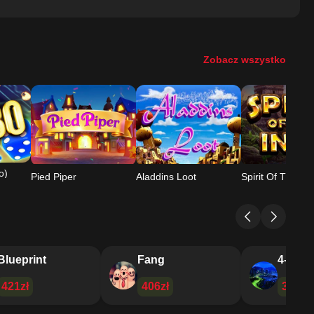
Zobacz wszystko
o)
Pied Piper
Aladdins Loot
Spirit Of The In
Dumbledore
Blueprint
Fang
136zł
421zł
406zł