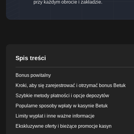
przy każdym obrocie i zakładzie.
Spis treści
Bonus powitalny
Kroki, aby się zarejestrować i otrzymać bonus Betuk
Szybkie metody płatności i opcje depozytów
Popularne sposoby wpłaty w kasynie Betuk
Limity wypłat i inne ważne informacje
Ekskluzywne oferty i bieżące promocje kasyn