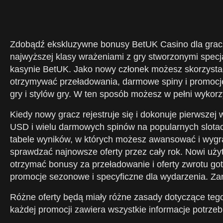
Zdobądź ekskluzywne bonusy BetUK Casino dla graczy P
najwyższej klasy wrażeniami z gry stworzonymi specj
kasynie BetUK. Jako nowy członek możesz skorzystać 
otrzymywać przeładowania, darmowe spiny i promocje
gry i stylów gry. W ten sposób możesz w pełni wykor
Kiedy nowy gracz rejestruje się i dokonuje pierwsze
USD i wielu darmowych spinów na popularnych slotach
tabele wyników, w których możesz awansować i wygra
sprawdzać najnowsze oferty przez cały rok. Nowi u
otrzymać bonusy za przeładowanie i oferty zwrotu go
promocje sezonowe i specyficzne dla wydarzenia. Zan
Różne oferty będą miały różne zasady dotyczące tego,
każdej promocji zawiera wszystkie informacje potrzeb