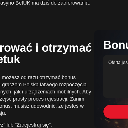
 kasyno BetUK ma dziś do zaoferowania.
Bonu
trować i otrzymać
etuk
Oferta je
mu możesz od razu otrzymać bonus
m graczom Polska łatwego rozpoczęcia
nych, jak i urządzeniach mobilnych. Aby
jść prosty proces rejestracji. Zanim
onus, musisz udowodnić, że jesteś w
ju.
z" lub "Zarejestruj się".