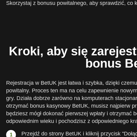
Skorzystaj z bonusu powitalnego, aby sprawdzić, co
Kroki, aby się zarejes
bonus B
Rejestracja w BetUK jest łatwa i szybka, dzięki cze
powitalny. Proces ten ma na celu zapewnienie nowy
gry. Działa dobrze zarówno na komputerach stacjonar
otrzymać bonus kasynowy BetUK, musisz najpierw prze
będziesz mógł dokonać pierwszej wpłaty i otrzymać b
odpowiednim wieku i pochodzisz z odpowiedniego kra
Przejdź do strony BetUK i kliknij przycisk "Dołąc