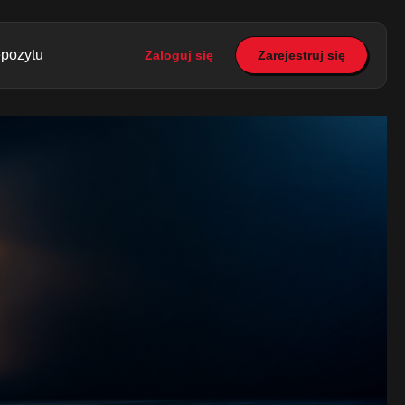
epozytu
Zaloguj się
Zarejestruj się