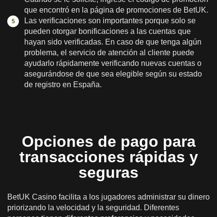
que encontró en la página de promociones de BetUK.
Las verificaciones son importantes porque solo se
pueden otorgar bonificaciones a las cuentas que
hayan sido verificadas. En caso de que tenga algún
problema, el servicio de atención al cliente puede
ayudarlo rápidamente verificando nuevas cuentas o
asegurándose de que sea elegible según su estado
de registro en España.
Opciones de pago para
transacciones rápidas y
seguras
BetUK Casino facilita a los jugadores administrar su dinero
priorizando la velocidad y la seguridad. Diferentes