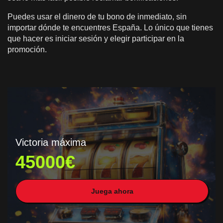
Puedes usar el dinero de tu bono de inmediato, sin
importar dónde te encuentres España. Lo único que tienes
que hacer es iniciar sesión y elegir participar en la
promoción.
Victoria máxima
45000€
Juega ahora