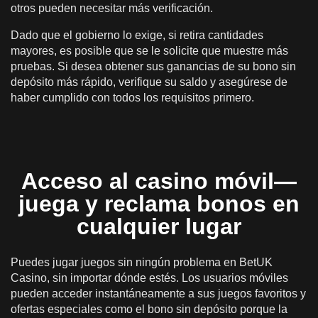
otros pueden necesitar más verificación.
Dado que el gobierno lo exige, si retira cantidades
mayores, es posible que se le solicite que muestre más
pruebas. Si desea obtener sus ganancias de su bono sin
depósito más rápido, verifique su saldo y asegúrese de
haber cumplido con todos los requisitos primero.
Acceso al casino móvil—
juega y reclama bonos en
cualquier lugar
Puedes jugar juegos sin ningún problema en BetUK
Casino, sin importar dónde estés. Los usuarios móviles
pueden acceder instantáneamente a sus juegos favoritos y
ofertas especiales como el bono sin depósito porque la