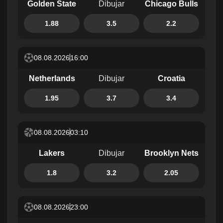
Golden State
Dibujar
Chicago Bulls
1.88
3.5
2.2
08.08.2026
16:00
Netherlands
Dibujar
Croatia
1.95
3.7
3.4
08.08.2026
03:10
Lakers
Dibujar
Brooklyn Nets
1.8
3.2
2.05
08.08.2026
23:00