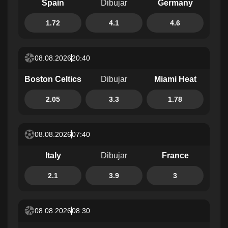
Spain
Dibujar
Germany
1.72
4.1
4.6
08.08.2026
20:40
Boston Celtics
Dibujar
Miami Heat
2.05
3.3
1.78
08.08.2026
07:40
Italy
Dibujar
France
2.1
3.9
3
08.08.2026
08:30