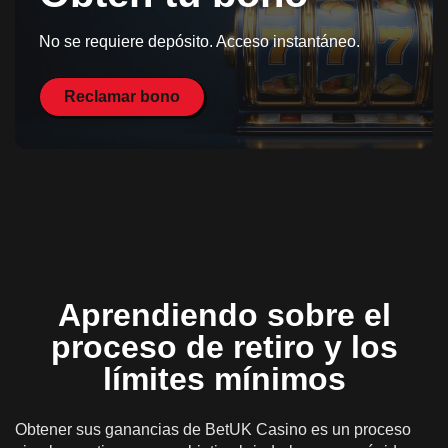
No se requiere depósito. Acceso instantáneo.
Reclamar bono
Aprendiendo sobre el
proceso de retiro y los
límites mínimos
Obtener sus ganancias de BetUK Casino es un proceso