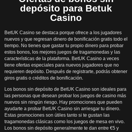
depósito para Betuk
Casino
BetUK Casino se destaca porque ofrece a los jugadores
nuevos y que regresan dinero de bonificación gratis todo el
tiempo. No tienes que gastar tu propio dinero para probar
estos bonos, los mejores juegos de tragamonedas y las
características de la plataforma. BetUK Casino a veces
tiene ofertas especiales para nuevos jugadores que no
requieren depósito. Después de registrarte, podrás obtener
giros gratis o créditos de bonificación.
Los bonos sin depósito de BetUK Casino son ideales para
las personas que desean probar los juegos de casino más
nuevos sin ningún riesgo. Hay promociones que pueden
ayudarte a probar BetUK Casino sin arriesgar tu dinero.
Estas promociones son útiles tanto si te gustan las
tragamonedas clásicas como los juegos de mesa en vivo.
Los bonos sin depósito generalmente te dan entre €5 y