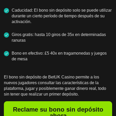
Caducidad: El bono sin depósito solo se puede utilizar
durante un cierto período de tiempo después de su
activación.
Giros gratis: hasta 10 giros de 35x en determinadas
ranuras
Bono en efectivo: £5 40x en tragamonedas y juegos
de mesa
El bono sin depósito de BetUK Casino permite a los
nuevos jugadores consultar las características de la
plataforma, jugar y posiblemente ganar dinero real, todo
sin tener que realizar un primer depósito.
Reclame su bono sin depósito
ahora