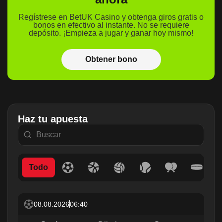
Regístrese en BetUK Casino y obtenga giros gratis o
bonos en efectivo al instante. No se requiere
depósito. ¡Empieza a jugar y ganar hoy mismo!
Obtener bono
Haz tu apuesta
Todo
08.08.2026
06:40