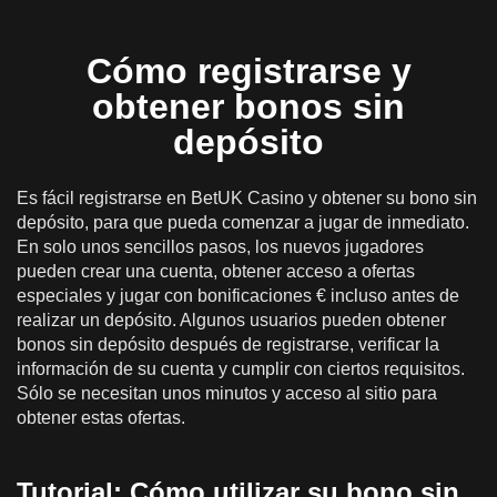
Cómo registrarse y
obtener bonos sin
depósito
Es fácil registrarse en BetUK Casino y obtener su bono sin
depósito, para que pueda comenzar a jugar de inmediato.
En solo unos sencillos pasos, los nuevos jugadores
pueden crear una cuenta, obtener acceso a ofertas
especiales y jugar con bonificaciones € incluso antes de
realizar un depósito. Algunos usuarios pueden obtener
bonos sin depósito después de registrarse, verificar la
información de su cuenta y cumplir con ciertos requisitos.
Sólo se necesitan unos minutos y acceso al sitio para
obtener estas ofertas.
Tutorial: Cómo utilizar su bono sin