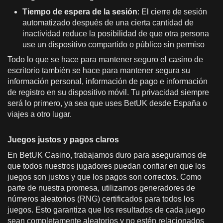
Tiempo de espera de la sesión
: El cierre de sesión
automatizado después de una cierta cantidad de
inactividad reduce la posibilidad de que otra persona
use un dispositivo compartido o público sin permiso
Todo lo que se hace para mantener seguro el casino de
escritorio también se hace para mantener segura su
información personal, información de pago e información
de registro en su dispositivo móvil. Tu privacidad siempre
será lo primero, ya sea que uses BetUK desde España o
viajes a otro lugar.
Juegos justos y pagos claros
En BetUK Casino, trabajamos duro para asegurarnos de
que todos nuestros jugadores puedan confiar en que los
juegos son justos y que los pagos son correctos. Como
parte de nuestra promesa, utilizamos generadores de
números aleatorios (RNG) certificados para todos los
juegos. Esto garantiza que los resultados de cada juego
sean completamente aleatorios y no estén relacionados