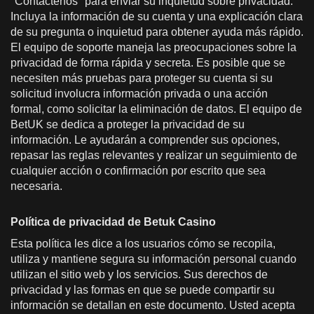
"Contáctenos" para enviar su inquietud sobre privacidad.
Incluya la información de su cuenta y una explicación clara
de su pregunta o inquietud para obtener ayuda más rápido.
El equipo de soporte maneja las preocupaciones sobre la
privacidad de forma rápida y secreta. Es posible que se
necesiten más pruebas para proteger su cuenta si su
solicitud involucra información privada o una acción
formal, como solicitar la eliminación de datos. El equipo de
BetUK se dedica a proteger la privacidad de su
información. Le ayudarán a comprender sus opciones,
repasar las reglas relevantes y realizar un seguimiento de
cualquier acción o confirmación por escrito que sea
necesaria.
Política de privacidad de Betuk Casino
Esta política les dice a los usuarios cómo se recopila,
utiliza y mantiene segura su información personal cuando
utilizan el sitio web y los servicios. Sus derechos de
privacidad y las formas en que se puede compartir su
información se detallan en este documento. Usted acepta