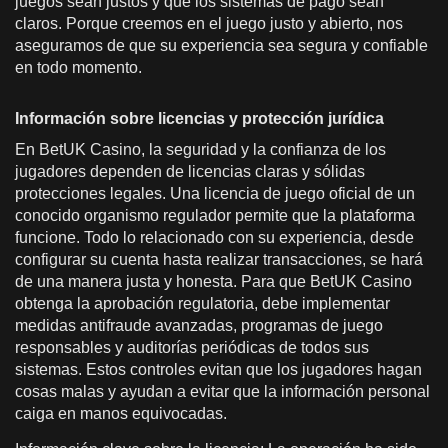
juegos sean justos y que los sistemas de pago sean
claros. Porque creemos en el juego justo y abierto, nos
aseguramos de que su experiencia sea segura y confiable
en todo momento.
Información sobre licencias y protección jurídica
En BetUK Casino, la seguridad y la confianza de los
jugadores dependen de licencias claras y sólidas
protecciones legales. Una licencia de juego oficial de un
conocido organismo regulador permite que la plataforma
funcione. Todo lo relacionado con su experiencia, desde
configurar su cuenta hasta realizar transacciones, se hará
de una manera justa y honesta. Para que BetUK Casino
obtenga la aprobación regulatoria, debe implementar
medidas antifraude avanzadas, programas de juego
responsables y auditorías periódicas de todos sus
sistemas. Estos controles evitan que los jugadores hagan
cosas malas y ayudan a evitar que la información personal
caiga en manos equivocadas.