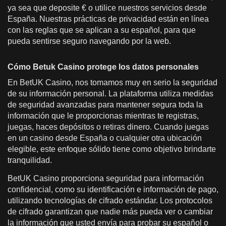
ya sea que deposite € o utilice nuestros servicios desde
España. Nuestras prácticas de privacidad están en línea
con las reglas que se aplican a su español, para que
pueda sentirse seguro navegando por la web.
Cómo Betuk Casino protege los datos personales
En BetUK Casino, nos tomamos muy en serio la seguridad
de su información personal. La plataforma utiliza medidas
de seguridad avanzadas para mantener segura toda la
información que le proporcionas mientras te registras,
juegas, haces depósitos o retiras dinero. Cuando juegas
en un casino desde España o cualquier otra ubicación
elegible, este enfoque sólido tiene como objetivo brindarte
tranquilidad.
BetUK Casino proporciona seguridad para información
confidencial, como su identificación e información de pago,
utilizando tecnologías de cifrado estándar. Los protocolos
de cifrado garantizan que nadie más pueda ver o cambiar
la información que usted envía para probar su español o